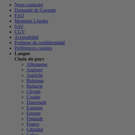
Nous contacter
Demande de Garantie
FAQ
Mentions Légales
SAV
CGV
Accessibilité
Politique de confidentialité
Préférences cookies
Langue
Choix du pays
Allemagne
Andorre
Autriche
Belgique
Bulgarie
Chypre
Croatie
Danemark
Espagne
Estonie
Finlande
France
Gibraltar
Grèce