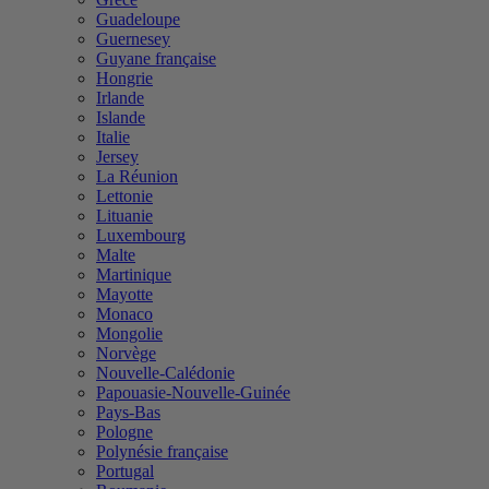
Guadeloupe
Guernesey
Guyane française
Hongrie
Irlande
Islande
Italie
Jersey
La Réunion
Lettonie
Lituanie
Luxembourg
Malte
Martinique
Mayotte
Monaco
Mongolie
Norvège
Nouvelle-Calédonie
Papouasie-Nouvelle-Guinée
Pays-Bas
Pologne
Polynésie française
Portugal