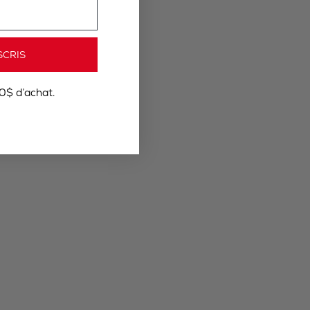
SCRIS
0$ d’achat.