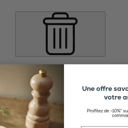
Une offre sav
votre a
Profitez de -10%* s
comman