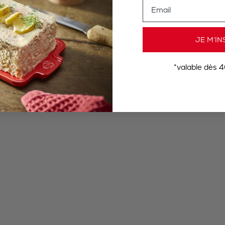
Email
JE M’IN
*valable dès 4