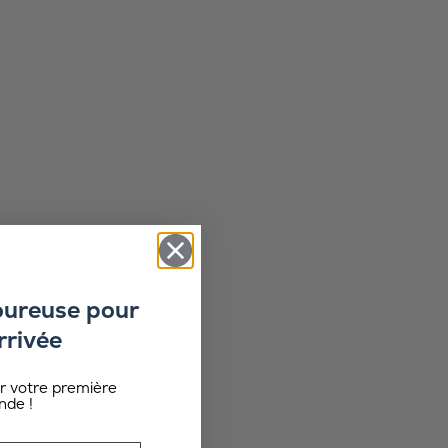
oureuse pour
rrivée
ur votre première
de !