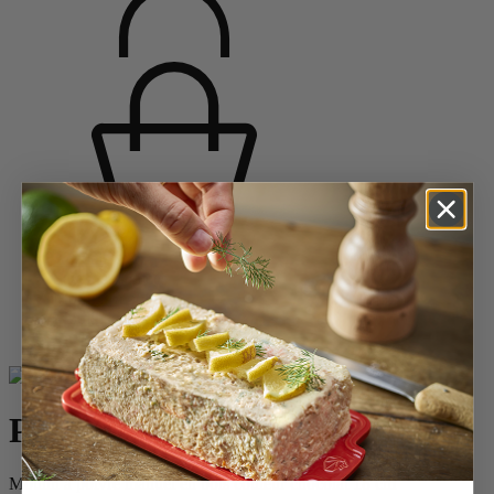
Accueil
Saveurs d'épices
Moulins à poivre
Moulins à poivre en bois
Paris
Paris
Moulin à poivre manuel en bois couleur chocolat 18 cm