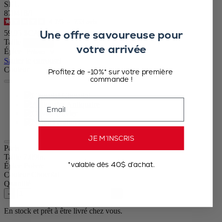
SKU
870418/1
4.7
/
5
-
753
avis
Une offre savoureuse pour
59,95 $CA
Taille
votre arrivée
Épice
Sauter le carrousel
Couleur
Profitez de -10%* sur votre première
commande !
Chocolat
Email
Antiquaire
Olivier
Naturel
JE M’INSCRIS
Paris
Taille
7.09in.
*valable dès 40$ d’achat.
Épice
Poivre
Couleur
Chocolat
Quantité
–
+
En stock et prêt à être livré chez vous.