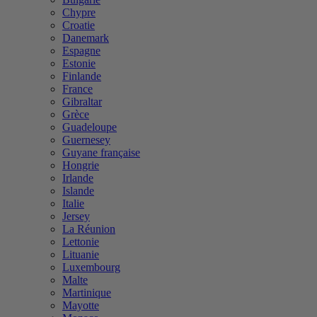
Chypre
Croatie
Danemark
Espagne
Estonie
Finlande
France
Gibraltar
Grèce
Guadeloupe
Guernesey
Guyane française
Hongrie
Irlande
Islande
Italie
Jersey
La Réunion
Lettonie
Lituanie
Luxembourg
Malte
Martinique
Mayotte