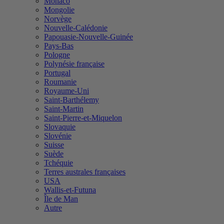
Monaco
Mongolie
Norvège
Nouvelle-Calédonie
Papouasie-Nouvelle-Guinée
Pays-Bas
Pologne
Polynésie française
Portugal
Roumanie
Royaume-Uni
Saint-Barthélemy
Saint-Martin
Saint-Pierre-et-Miquelon
Slovaquie
Slovénie
Suisse
Suède
Tchéquie
Terres australes françaises
USA
Wallis-et-Futuna
Île de Man
Autre