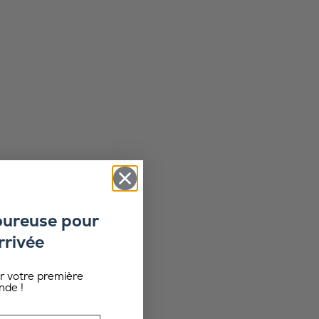
oureuse pour
rrivée
ur votre première
de !