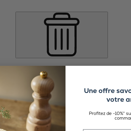
Une offre sav
votre a
Profitez de -10%* s
comman