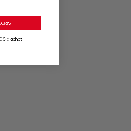
SCRIS
0$ d’achat.