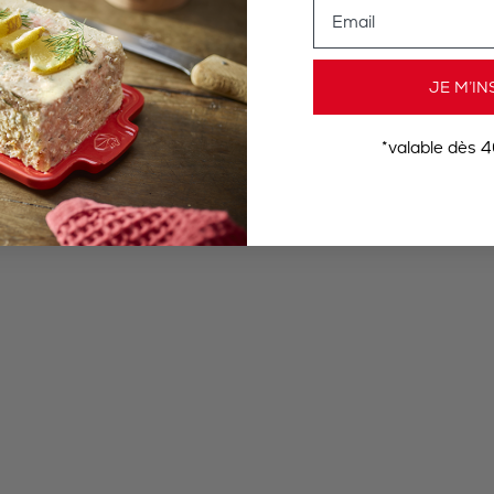
Email
JE M’IN
*valable dès 4