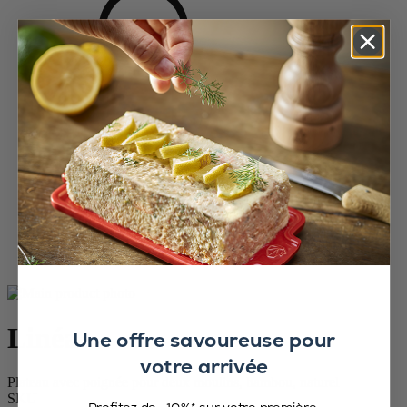
Accueil
Saveurs d'épices
Accessoires
Linéa
Linéa
Une offre savoureuse pour
votre arrivée
Plateau avec poignée pour deux moulins, bambou, naturel
SKU