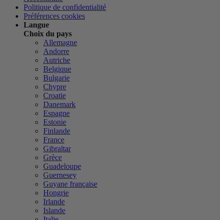
Politique de confidentialité
Préférences cookies
Langue
Choix du pays
Allemagne
Andorre
Autriche
Belgique
Bulgarie
Chypre
Croatie
Danemark
Espagne
Estonie
Finlande
France
Gibraltar
Grèce
Guadeloupe
Guernesey
Guyane française
Hongrie
Irlande
Islande
Italie