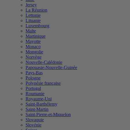
Jersey
La Réunion
Lettonie
Lituanie
Luxembourg
Malte
Martinique
Mayotte
Monaco
Mongolie
Norvège
Nouvelle-Calédonie
Papouasie-Nouvelle-Guinée
Pays-Bas
Pologne
Polynésie française
Portugal
Roumanie
Royaume-Uni
Saint-Barthélemy
Saint-Martin
Saint-Pierre-et-Miquelon
Slovaquie
Slovénie