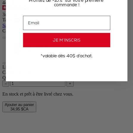
Profitez de -10%* sur votre première
44558
commande !
4.6
/
5
-
261
avis
34,95 $CA
Email
Taille
Sauter le carrousel
Couleur
JE M’INSCRIS
Naturel
Noir
*valable dès 40$ d’achat.
Linéa
Couleur
Naturel
Quantité
–
+
En stock et prêt à être livré chez vous.
Ajouter au panier
34,95 $CA