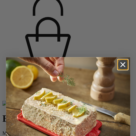
Accueil
Saveurs d'épices
Moulins à poivre
Moulins à poivre en bois
Bistro
Bistro
Moulin à poivre manuel en bois couleur blanc mat 10 cm