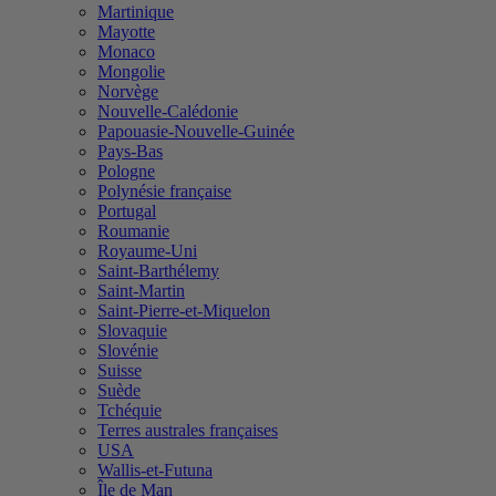
Martinique
Mayotte
Monaco
Mongolie
Norvège
Nouvelle-Calédonie
Papouasie-Nouvelle-Guinée
Pays-Bas
Pologne
Polynésie française
Portugal
Roumanie
Royaume-Uni
Saint-Barthélemy
Saint-Martin
Saint-Pierre-et-Miquelon
Slovaquie
Slovénie
Suisse
Suède
Tchéquie
Terres australes françaises
USA
Wallis-et-Futuna
Île de Man