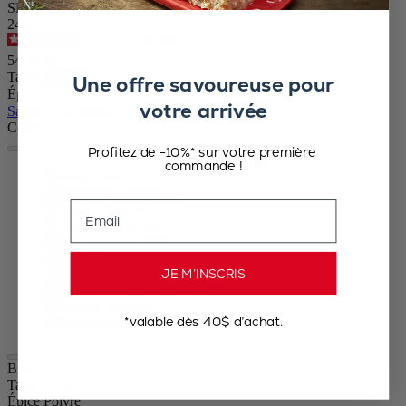
SKU
24215
4.7
/
5
-
416
avis
54,95 $CA
Taille
Une offre savoureuse pour
Épice
votre arrivée
Sauter le carrousel
Couleur
Profitez de -10%* sur votre première
commande !
Blanc
Antiquaire
Email
Naturel
Chocolat
Noir Mat
Bleu
Gris roche
JE M’INSCRIS
Vert fougère
Noisette
*valable dès 40$ d’achat.
Bleu céleste
Bistro
Taille
3,94in.
Épice
Poivre