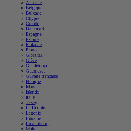
Autriche
Belgique
Bulgarie
Chypre
Croatie
Danemark
Espagne
Estonie
Finlande
France
Gibraltar
Grèce
Guadeloupe
Guernesey
Guyane française
Hongrie
Irlande
Islande
Italie
Jersey
La Réunion
Lettonie
Lituanie
Luxembourg
Malte