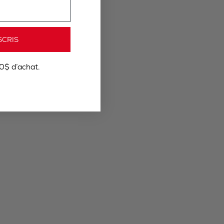
SCRIS
0$ d’achat.