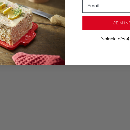
Email
JE M’IN
*valable dès 4