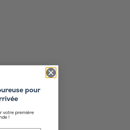
oureuse pour
rrivée
ur votre première
de !