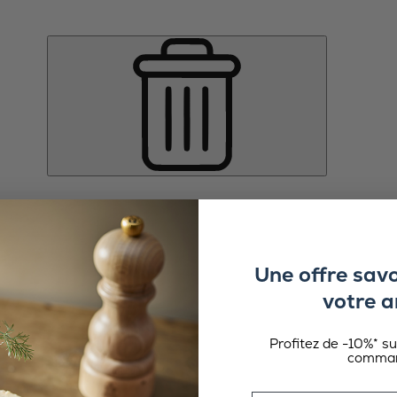
Une offre sav
votre a
Profitez de -10%* s
comman