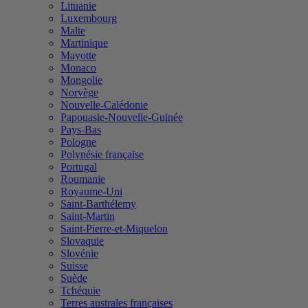
Lituanie
Luxembourg
Malte
Martinique
Mayotte
Monaco
Mongolie
Norvège
Nouvelle-Calédonie
Papouasie-Nouvelle-Guinée
Pays-Bas
Pologne
Polynésie française
Portugal
Roumanie
Royaume-Uni
Saint-Barthélemy
Saint-Martin
Saint-Pierre-et-Miquelon
Slovaquie
Slovénie
Suisse
Suède
Tchéquie
Terres australes françaises