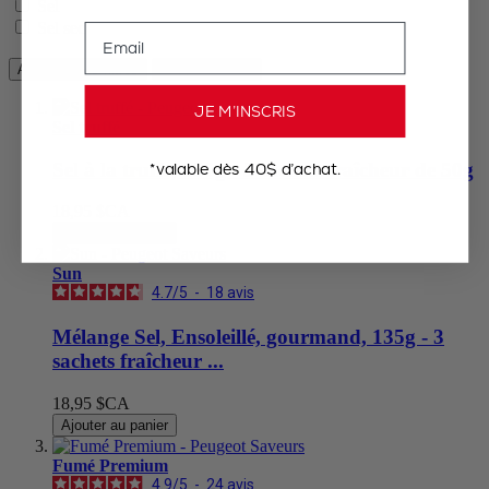
Sel
Sel sec
Email
Appliquer les filtres
Supprimer tout
JE M’INSCRIS
Sel truffé
Sel à la truffe, 150g - 3 sachets fraîcheur de 50g
*valable dès 40$ d’achat.
18,95 $CA
Ajouter au panier
Sun
4.7
/
5
-
18
avis
Mélange Sel, Ensoleillé, gourmand, 135g - 3
sachets fraîcheur ...
18,95 $CA
Ajouter au panier
Fumé Premium
4.9
/
5
-
24
avis