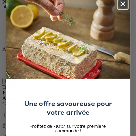
puissance saline, ses arômes et sa fraîcheur pour sublimer tous vos
plats.
Accueil
Saveurs d'épices
Epices
Sel
Sel sec
Affichage :
30
60
120
Filtres
Trier par
Filtrer par
Affiner les options
Une offre savoureuse pour
Gamme de produits
votre arrivée
Epices
Profitez de -10%* sur votre première
Épice
commande !