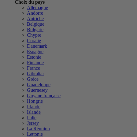
Choix du pays
Allemagne
Andorre
Autriche
Belgique
Bulgarie
Chypre
Croatie
Danemark
Espagne
Estonie
Finlande
France
Gibraltar
Grèce
Guadeloupe
Guernesey
Guyane française
Hongrie
Irlande
Islande
Italie
Jersey
La Réunion
Lettonie