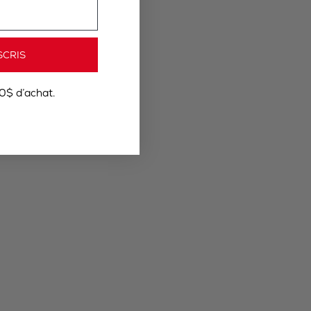
SCRIS
0$ d’achat.