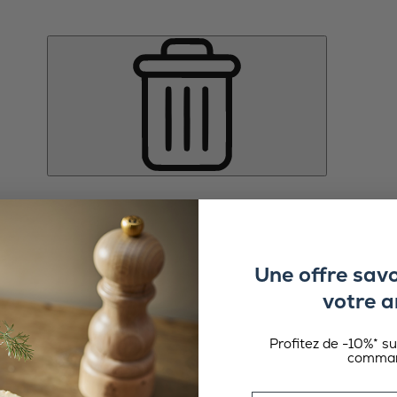
Une offre sav
votre a
Profitez de -10%* s
comman