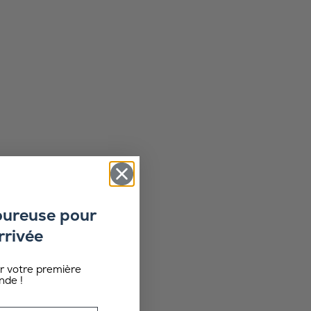
oureuse pour
rrivée
ur votre première
de !