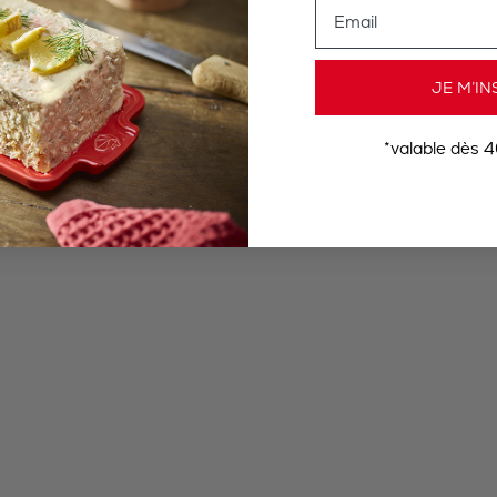
Email
JE M’IN
*valable dès 4