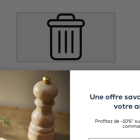
Une offre sav
votre a
Profitez de -10%* s
comman