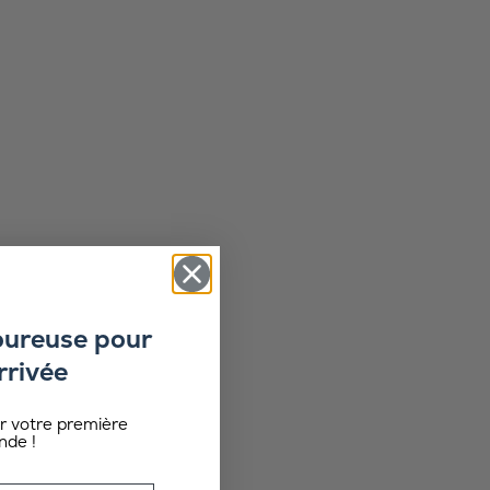
oureuse pour
rrivée
ur votre première
de !