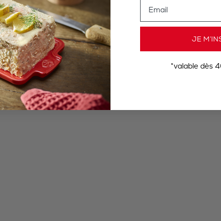
Email
JE M’IN
*valable dès 4