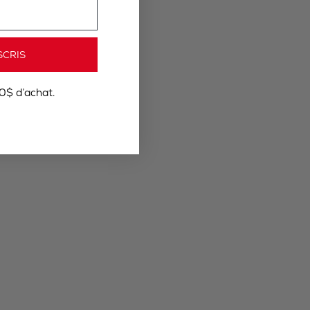
SCRIS
0$ d’achat.