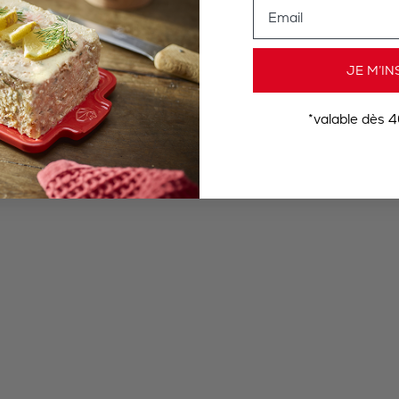
Email
JE M’IN
*valable dès 4