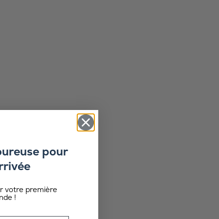
oureuse pour
rrivée
ur votre première
de !