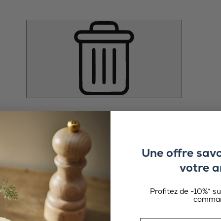
Une offre sav
votre a
Profitez de -10%* s
comman