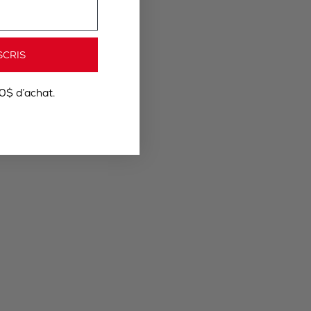
SCRIS
0$ d’achat.