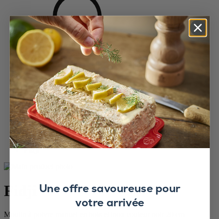
Accueil
Saveurs d'épices
Moulins à poivre
Moulins à poivre en bois
Fidji
Une offre savoureuse pour
Fidji
votre arrivée
Moulin à poivre manuel en bois et inox couleur noir 20 cm