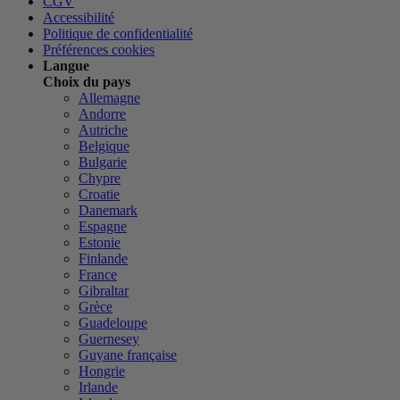
CGV
Accessibilité
Politique de confidentialité
Préférences cookies
Langue
Choix du pays
Allemagne
Andorre
Autriche
Belgique
Bulgarie
Chypre
Croatie
Danemark
Espagne
Estonie
Finlande
France
Gibraltar
Grèce
Guadeloupe
Guernesey
Guyane française
Hongrie
Irlande