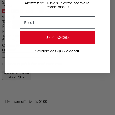
SKU
Profitez de -10%* sur votre première
commande !
17156
4.6
/
5
-
108
avis
93,95 $CA
Email
Taille
Épice
Fidji
Taille
7.88in.
JE M’INSCRIS
Épice
Poivre
Couleur
Noir
Quantité
*valable dès 40$ d’achat.
–
+
En stock et prêt à être livré chez vous.
Ajouter au panier
93,95 $CA
Livraison offerte dès $100