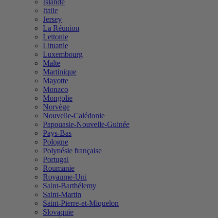
Islande
Italie
Jersey
La Réunion
Lettonie
Lituanie
Luxembourg
Malte
Martinique
Mayotte
Monaco
Mongolie
Norvège
Nouvelle-Calédonie
Papouasie-Nouvelle-Guinée
Pays-Bas
Pologne
Polynésie française
Portugal
Roumanie
Royaume-Uni
Saint-Barthélemy
Saint-Martin
Saint-Pierre-et-Miquelon
Slovaquie