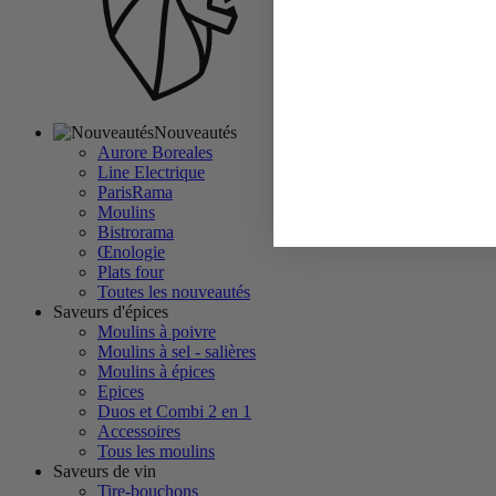
Nouveautés
Aurore Boreales
Line Electrique
ParisRama
Moulins
Bistrorama
Œnologie
Plats four
Toutes les nouveautés
Saveurs d'épices
Moulins à poivre
Moulins à sel - salières
Moulins à épices
Epices
Duos et Combi 2 en 1
Accessoires
Tous les moulins
Saveurs de vin
Tire-bouchons