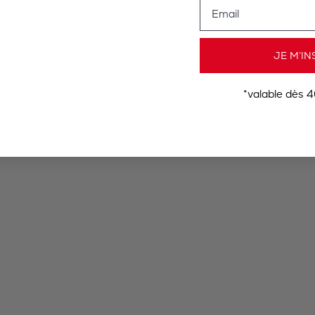
Email
JE M’IN
*valable dès 4