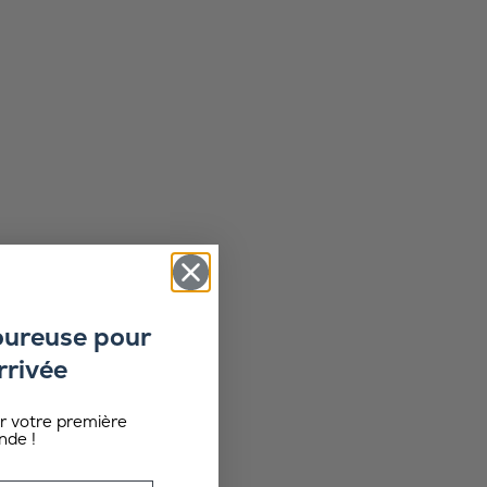
oureuse pour
rrivée
ur votre première
de !