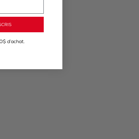
SCRIS
0$ d’achat.