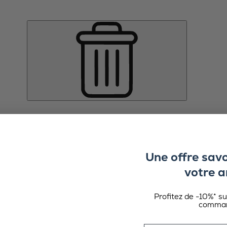
Une offre sav
votre a
Profitez de -10%* s
comman