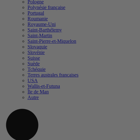
Pologne
Polynésie française
Portugal
Roumanie
Royaume-Uni
Saint-Barthélemy
Saint-Martin
Saint-Pierre-et-Miquelon
Slovaquie
Slovénie
Suisse
Suède
Tchéquie
Terres australes françaises
USA
Wallis-et-Futuna
Île de Man
Autre