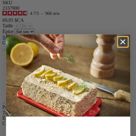
SKU
2337900
4.7
/
5
-
968
avis
69,95 $CA
Taille
Épice
Sauter le carrousel
Couleur
Naturel
Passion Red
Noir Satin
Graphite
Chocolat
Laqué Noir
Laqué Blanc
Paris u'Select
Taille
4.73in.
Épice
Sel sec
Couleur
Naturel