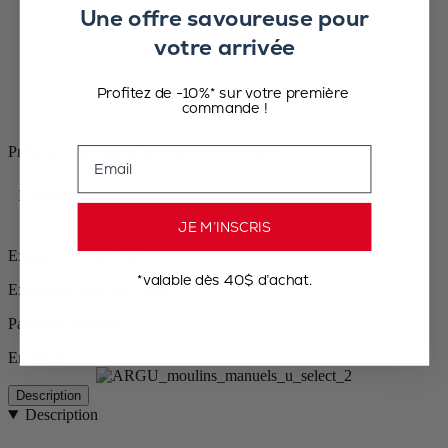
Une offre savoureuse pour
votre arrivée
Profitez de -10%* sur votre première
commande !
Prévenez-moi quand le produit est en stock
Email
Livraison offerte dès $100
JE M’INSCRIS
Expédition depuis les US
*valable dès 40$ d’achat.
Expédition sous 24 à 48h
Paiement sécurisé
En stock
Description
Description