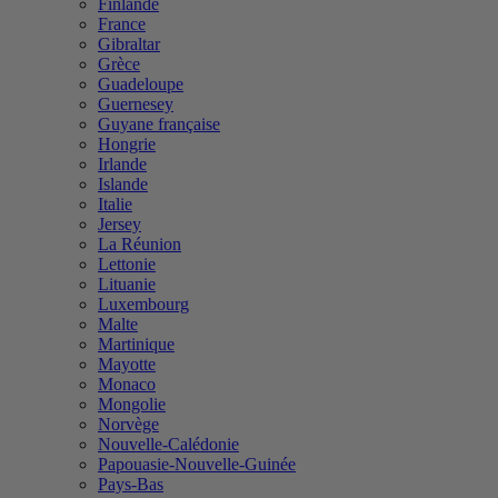
Finlande
France
Gibraltar
Grèce
Guadeloupe
Guernesey
Guyane française
Hongrie
Irlande
Islande
Italie
Jersey
La Réunion
Lettonie
Lituanie
Luxembourg
Malte
Martinique
Mayotte
Monaco
Mongolie
Norvège
Nouvelle-Calédonie
Papouasie-Nouvelle-Guinée
Pays-Bas