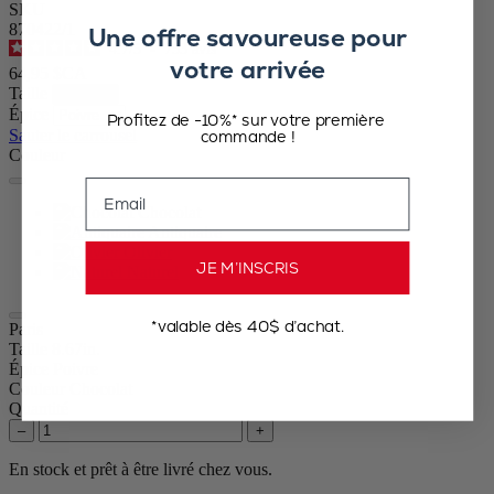
SKU
870422/1
Une offre savoureuse pour
4.7
/
5
-
753
avis
votre arrivée
64,95 $CA
Taille
Épice
Profitez de -10%* sur votre première
Sauter le carrousel
commande !
Couleur
Email
Chocolat
Antiquaire
Olivier
JE M’INSCRIS
Naturel
*valable dès 40$ d’achat.
Paris
Taille
8.67in.
Épice
Poivre
Couleur
Chocolat
Quantité
–
+
En stock et prêt à être livré chez vous.