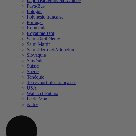
Papouasie-Nouvelle-Guinée
Pays-Bas
Pologne
Polynésie française
Portugal
Roumanie
Royaume-Uni
Saint-Barthélemy
Saint-Martin
Saint-Pierre-et-Miquelon
Slovaquie
Slovénie
Suisse
Suède
Tchéquie
Terres australes françaises
USA
Wallis-et-Futuna
Île de Man
Autre