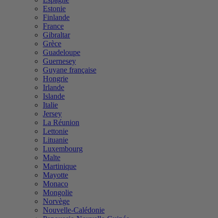
Estonie
Finlande
France
Gibraltar
Grèce
Guadeloupe
Guernesey
Guyane française
Hongrie
Irlande
Islande
Italie
Jersey
La Réunion
Lettonie
Lituanie
Luxembourg
Malte
Martinique
Mayotte
Monaco
Mongolie
Norvège
Nouvelle-Calédonie