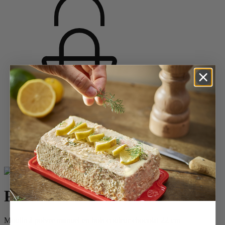
Accueil
Saveurs d'épices
Moulins à poivre
Moulins à poivre en bois
Paris
Paris
Moulin à poivre manuel en bois couleur chocolat 22 cm