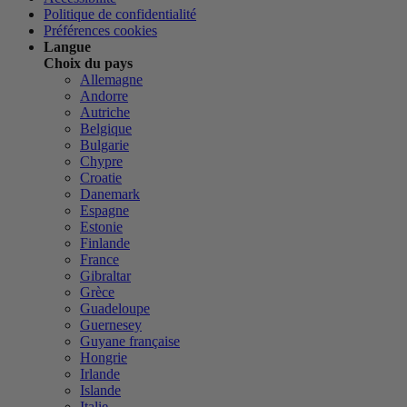
Politique de confidentialité
Préférences cookies
Langue
Choix du pays
Allemagne
Andorre
Autriche
Belgique
Bulgarie
Chypre
Croatie
Danemark
Espagne
Estonie
Finlande
France
Gibraltar
Grèce
Guadeloupe
Guernesey
Guyane française
Hongrie
Irlande
Islande
Italie