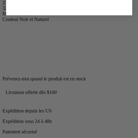
212084
32,95 $CA
Motor for Zest
Couleur
Noir et Naturel
Prévenez-moi quand le produit est en stock
Livraison offerte dès $100
Expédition depuis les US
Expédition sous 24 à 48h
Paiement sécurisé