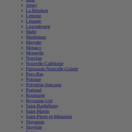
Jersey
La Réunion
Lettonie
Lituanie
Luxembourg
Malte
Martinique
Mayotte
Monaco
Mongolie
Norvège
Nouvelle-Calédonie
Papouasie-Nouvelle-Guinée
Pays-Bas
Pologne
Polynésie française
Portugal
Roumanie
Royaume-Uni
Saint-Barthélemy
Saint-Martin
Saint-Pierre-et-Miquelon
Slovaquie
Slovénie