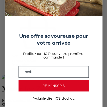
Une offre savoureuse pour
votre arrivée
Profitez de -10%* sur votre première
Accueil
commande !
Saveurs d'épices
Accessoires
Email
Motor for Zest
JE M’INSCRIS
Motor for Zest
*valable dès 40$ d’achat.
North American Motor for Zest
SKU