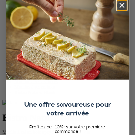
Accueil
Saveurs d'épices
Moulins à sel - salières
Moulins à sel en bois
Bistro Nature Black
Une offre savoureuse pour
votre arrivée
Bistro Nature Black
Profitez de -10%* sur votre première
commande !
Moulin à sel en bois upcyclé, noir, 10 cm - 4in