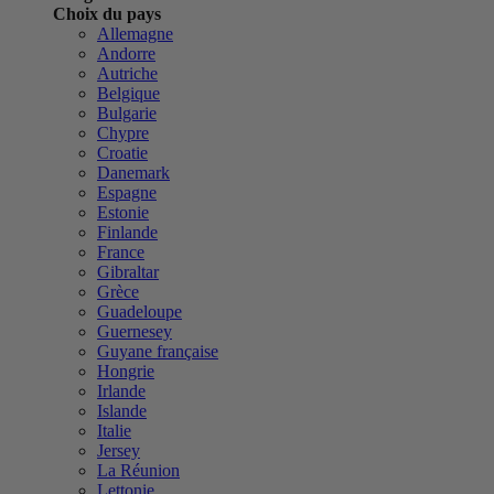
Choix du pays
Allemagne
Andorre
Autriche
Belgique
Bulgarie
Chypre
Croatie
Danemark
Espagne
Estonie
Finlande
France
Gibraltar
Grèce
Guadeloupe
Guernesey
Guyane française
Hongrie
Irlande
Islande
Italie
Jersey
La Réunion
Lettonie