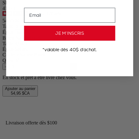
SKU
41373
Email
4.5
/
5
-
127
avis
54,95 $CA
Taille
Épice
JE M’INSCRIS
Bistro Nature Black
Taille
3,94in.
*valable dès 40$ d’achat.
Épice
Sel sec
Couleur
Nature Black
Quantité
–
+
En stock et prêt à être livré chez vous.
Ajouter au panier
54,95 $CA
Livraison offerte dès $100