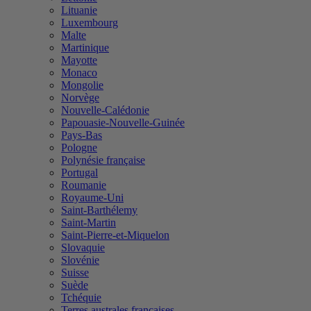
Lituanie
Luxembourg
Malte
Martinique
Mayotte
Monaco
Mongolie
Norvège
Nouvelle-Calédonie
Papouasie-Nouvelle-Guinée
Pays-Bas
Pologne
Polynésie française
Portugal
Roumanie
Royaume-Uni
Saint-Barthélemy
Saint-Martin
Saint-Pierre-et-Miquelon
Slovaquie
Slovénie
Suisse
Suède
Tchéquie
Terres australes françaises