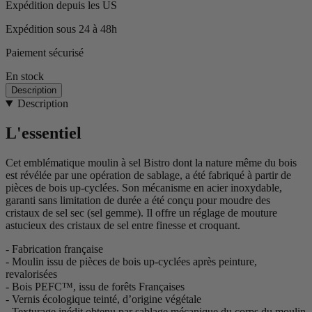
Expédition depuis les US
Expédition sous 24 à 48h
Paiement sécurisé
En stock
Description
Description
L'essentiel
Cet emblématique moulin à sel Bistro dont la nature même du bois
est révélée par une opération de sablage, a été fabriqué à partir de
pièces de bois up-cyclées. Son mécanisme en acier inoxydable,
garanti sans limitation de durée a été conçu pour moudre des
cristaux de sel sec (sel gemme). Il offre un réglage de mouture
astucieux des cristaux de sel entre finesse et croquant.
- Fabrication française
- Moulin issu de pièces de bois up-cyclées après peinture,
revalorisées
- Bois PEFC™, issu de forêts Françaises
- Vernis écologique teinté, d’origine végétale
- Texturage inédit obtenu par sablage mécanique du corps du moulin