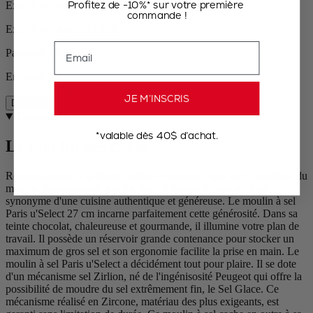
Profitez de -10%* sur votre première
Expédition depuis les US
commande !
Expédition sous 24 à 48h
Email
Paiement sécurisé
En stock
JE M’INSCRIS
Description
Description
*valable dès 40$ d’achat.
Le moulin des chefs
Reconnaissable à sa forme galbée et élancée, Paris est l’archétype du
moulin. Recommandé par les chefs à travers le monde, il est
synonyme d'une cuisine authentique et généreuse. Le moulin à sel
Paris u'Select 27 cm incarne parfaitement cette générosité. Dans sa
teinte chocolat, chaleureuse et gourmande, il illumine votre plan de
travail. Il possède un réservoir grande contenance pour stocker un
maximum de gros sel et son ergonomie facilite la prise en main. Le
moulin à sel Paris u'Select a décidément tout pour plaire. Il se dote
d'un mécanisme sel Zirlion, né de l'ingénisosité Peugeot qui offre la
possibilité de moudre du sel extrêmement fin, le Sel Glace. Ce
mécanisme réalisé en Zircone, matériau des plus exigeants, est