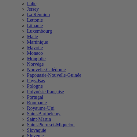
Italie
Jersey
La Réunion
Lettonie
Lituanie
Luxembourg
Malte
Martinique
Mayotte
Monaco
Mongolie
Norvège
Nouvelle-Calédonie
Papouasie-Nouvelle-Guinée
Pays-Bas
Pologne
Polynésie française
Portugal
Roumanie
Royaume-Uni
Saint-Barthélemy
Saint-Martin
Saint-Pierre-et-Miquelon
Slovaquie
Slovénie