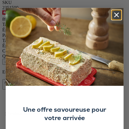
SKU
2351500
4.7
/
5
-
970
avis
89,95 $CA
Taille
Épice
Paris u'Select
Taille
10.63in.
Épice
Sel sec
Couleur
Chocolat
Quantité
–
+
En stock et prêt à être livré chez vous.
Ajouter au panier
89,95 $CA
Une offre savoureuse pour
Livraison offerte dès $100
votre arrivée