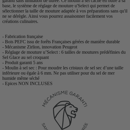
garanti sans limitation de durée. Ce moulin à sel cache en outre à sa
base, le système de réglage de mouture u'Select qui permet de
sélectionner la taille de mouture adaptée à vos préparations sans qu'il
ne se dérègle. Ainsi vous pourrez assaisonner facilement vos
créations culinaires.
- Fabrication française
- Bois PEFC issu de forêts Françaises gérées de manière durable
- Mécanisme Zirlion, innovation Peugeot
- Réglage de mouture u’Select : 6 tailles de moutures prédéfinies du
Sel Glace au sel croquant
- Produit garanti 5 ans
- Moulin à sel sec : Pour moudre les cristaux de sel sec d’une taille
inférieure ou égale à 6 mm. Ne pas utiliser pour du sel de mer
humide même séché
- Epices NON INCLUSES