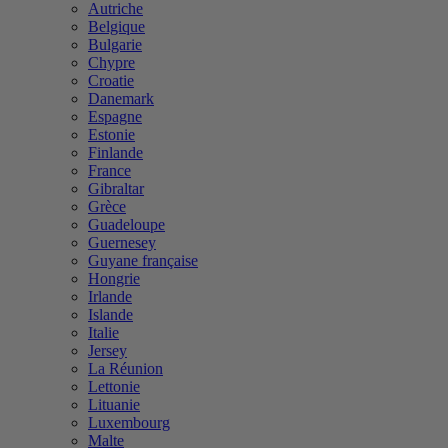
Autriche
Belgique
Bulgarie
Chypre
Croatie
Danemark
Espagne
Estonie
Finlande
France
Gibraltar
Grèce
Guadeloupe
Guernesey
Guyane française
Hongrie
Irlande
Islande
Italie
Jersey
La Réunion
Lettonie
Lituanie
Luxembourg
Malte