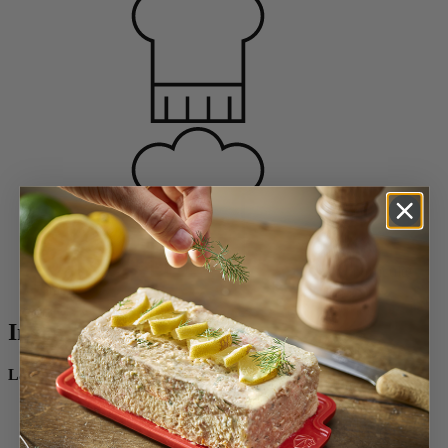
Difficulté
facile
Ingrédients :
La sauce tomate
1 oignon
800 g de pulpe de tomates
1 poignée de persil et coriandre ciselés