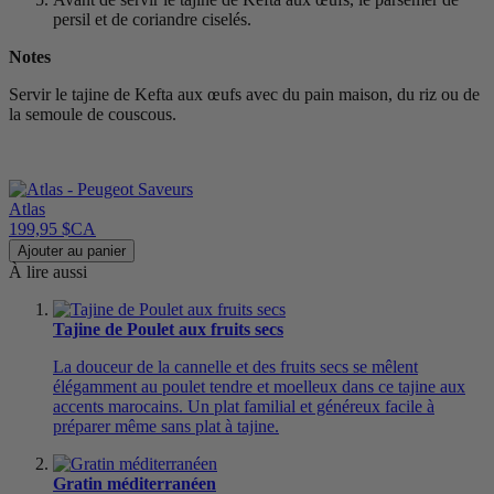
persil et de coriandre ciselés.
Notes
Servir le tajine de Kefta aux œufs avec du pain maison, du riz ou de
la semoule de couscous.
Atlas
199,95 $CA
Ajouter au panier
À lire aussi
Tajine de Poulet aux fruits secs
La douceur de la cannelle et des fruits secs se mêlent
élégamment au poulet tendre et moelleux dans ce tajine aux
accents marocains. Un plat familial et généreux facile à
préparer même sans plat à tajine.
Gratin méditerranéen