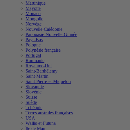
Martinique
Mayotte
Monaco
Mongolie
Norvège
Nouvelle-Calédonie
Papouasie-Nouvelle-Guinée
Pays-Bas
Pologne
Polynésie française
Portugal
Roumanie
Royaume-Uni
Saint-Barthélemy
Saint-Martin
Saint-Pierre-et-Miquelon
Slovaquie
Slovénie
Suisse
Suède
Tchéquie
Terres australes françaises
USA
Wallis-et-Futuna
Île de Man