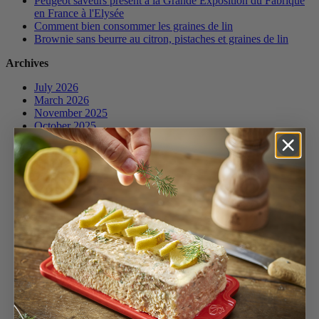
Peugeot saveurs présent à la Grande Exposition du Fabriqué
en France à l'Elysée
Comment bien consommer les graines de lin
Brownie sans beurre au citron, pistaches et graines de lin
Archives
July 2026
March 2026
November 2025
October 2025
April 2025
March 2025
January 2025
December 2024
November 2024
October 2024
June 2024
April 2024
March 2024
February 2024
December 2023
November 2023
October 2023
July 2023
June 2023