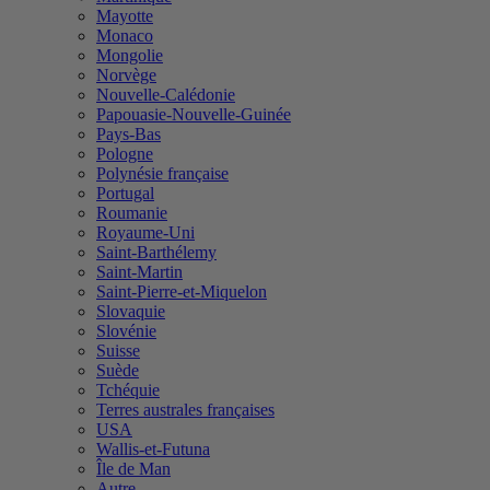
Mayotte
Monaco
Mongolie
Norvège
Nouvelle-Calédonie
Papouasie-Nouvelle-Guinée
Pays-Bas
Pologne
Polynésie française
Portugal
Roumanie
Royaume-Uni
Saint-Barthélemy
Saint-Martin
Saint-Pierre-et-Miquelon
Slovaquie
Slovénie
Suisse
Suède
Tchéquie
Terres australes françaises
USA
Wallis-et-Futuna
Île de Man
Autre