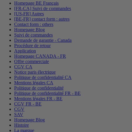
Homepage BE Français
[FR-CA] Suivi de commandes
[US-FR] Autres
[BE-FR] contact form : autres
Contact form : others
Homepage Blog
Suivi de commandes
Demande de garantie - Canada
Procédure de retour
Application
Homepage CANADA - FR
Offre commerciale
CGV CA
Notice paris électrique
Politique de confidentialité CA
Mentions légales CA
Politique de confidentialité
Politique de confidentialité FR - BE
Mentions légales FR - BE
CGV FR - BE
CGV
SAV
Homepage Blog
Histoire
La marque