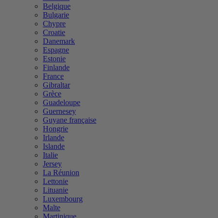
Belgique
Bulgarie
Chypre
Croatie
Danemark
Espagne
Estonie
Finlande
France
Gibraltar
Grèce
Guadeloupe
Guernesey
Guyane française
Hongrie
Irlande
Islande
Italie
Jersey
La Réunion
Lettonie
Lituanie
Luxembourg
Malte
Martinique