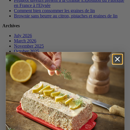
Peugeot saveurs présent à la Grande Exposition du Fabriqué
en France à l'Elysée
Comment bien consommer les graines de lin
Brownie sans beurre au citron, pistaches et graines de lin
Archives
July 2026
March 2026
November 2025
October 2025
April 2025
March 2025
January 2025
December 2024
November 2024
October 2024
June 2024
April 2024
March 2024
February 2024
December 2023
November 2023
October 2023
July 2023
June 2023