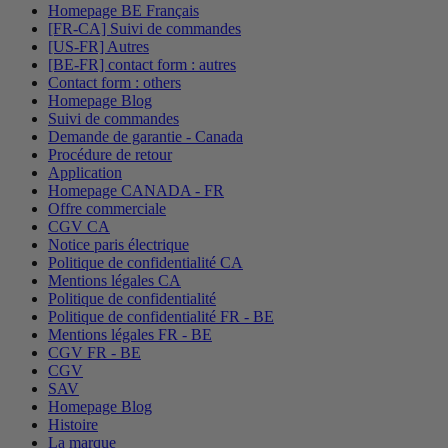
Homepage BE Français
[FR-CA] Suivi de commandes
[US-FR] Autres
[BE-FR] contact form : autres
Contact form : others
Homepage Blog
Suivi de commandes
Demande de garantie - Canada
Procédure de retour
Application
Homepage CANADA - FR
Offre commerciale
CGV CA
Notice paris électrique
Politique de confidentialité CA
Mentions légales CA
Politique de confidentialité
Politique de confidentialité FR - BE
Mentions légales FR - BE
CGV FR - BE
CGV
SAV
Homepage Blog
Histoire
La marque