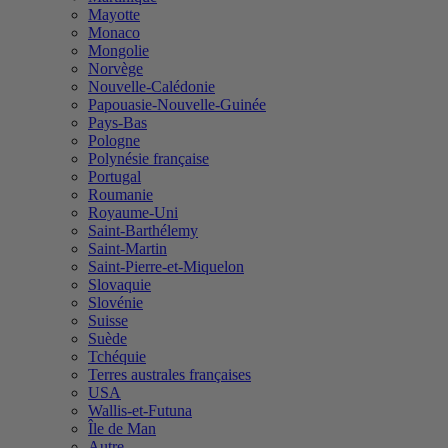
Mayotte
Monaco
Mongolie
Norvège
Nouvelle-Calédonie
Papouasie-Nouvelle-Guinée
Pays-Bas
Pologne
Polynésie française
Portugal
Roumanie
Royaume-Uni
Saint-Barthélemy
Saint-Martin
Saint-Pierre-et-Miquelon
Slovaquie
Slovénie
Suisse
Suède
Tchéquie
Terres australes françaises
USA
Wallis-et-Futuna
Île de Man
Autre