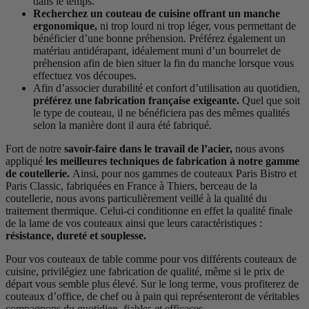
dans le temps.
Recherchez un couteau de cuisine offrant un manche
ergonomique,
ni trop lourd ni trop léger, vous permettant de
bénéficier d’une bonne préhension. Préférez également un
matériau antidérapant, idéalement muni d’un bourrelet de
préhension afin de bien situer la fin du manche lorsque vous
effectuez vos découpes.
Afin d’associer durabilité et confort d’utilisation au quotidien,
préférez une fabrication française exigeante.
Quel que soit
le type de couteau, il ne bénéficiera pas des mêmes qualités
selon la manière dont il aura été fabriqué.
Fort de notre
savoir-faire dans le travail de l’acier,
nous avons
appliqué
les meilleures techniques de fabrication à notre gamme
de coutellerie.
Ainsi, pour nos gammes de couteaux Paris Bistro et
Paris Classic, fabriquées en France à Thiers, berceau de la
coutellerie, nous avons particulièrement veillé à la qualité du
traitement thermique. Celui-ci conditionne en effet la qualité finale
de la lame de vos couteaux ainsi que leurs caractéristiques :
résistance, dureté et souplesse.
Pour vos couteaux de table comme pour vos différents couteaux de
cuisine, privilégiez une fabrication de qualité, même si le prix de
départ vous semble plus élevé. Sur le long terme, vous profiterez de
couteaux d’office, de chef ou à pain qui représenteront de véritables
compagnons du quotidien, fiables et efficaces.