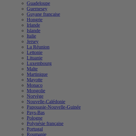
Guadeloupe
Guernesey
Guyane française
Hongrie
Irlande
Islande
Italie
Jersey
La Réunion
Lettonie
Lituanie
Luxembourg
Malte
Martinique
Mayotte
Monaco
Mongolie
Norvège
Nouvelle-Calédonie
Papouasie-Nouvelle-Guinée
Pays-Bas
Pologne
Polynésie française
Portugal
Roumanie