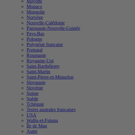
Mayotte
Monaco
Mongolie
Norvège
Nouvelle-Calédonie
Papouasie-Nouvelle-Guinée
Pays-Bas
Pologne
Polynésie française
Portugal
Roumanie
Royaume-Uni
Saint-Barthélemy
Saint-Martin
Saint-Pierre-et-Miquelon
Slovaquie
Slovénie
Suisse
Suède
Tchéquie
Terres australes françaises
USA
Wallis-et-Futuna
Île de Man
Autre