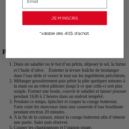
150 g de courge butternut
1 oignon rouge
JE M’INSCRIS
quelques champignons de Paris
5 cœurs d’artichauts
1 boule de mozzarella di bufala
*valable dès 40$ d’achat.
de la roquette
sel et poivre
Préparation :
Dans un saladier ou le bol d’un pétrin, déposer le sel, la farine
et l’huile d’olive. Émietter la levure fraîche de boulanger
dans l’eau tiède et verser le tout sur les ingrédients précédents.
Mélanger grossièrement puis pétrir la pâte quelques minutes à
la main ou au robot pâtissier jusqu’à ce que celle-ci soit plus
souple. Former une boule, couvrir le saladier et laisser pousser
pendant 1h30 à 2 heures dans un endroit tempéré.
Pendant ce temps, éplucher et couper la courge butternut.
Faire cuire les morceaux dans une casserole d’eau bouillante
pendant environ 20 minutes.
A la fin de la cuisson, mixer la courge butternut afin d’obtenir
une purée. Saler puis réserver.
Couper les champignons et l’oignon rouge.