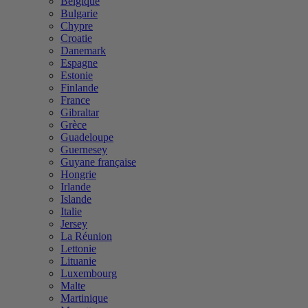
Belgique
Bulgarie
Chypre
Croatie
Danemark
Espagne
Estonie
Finlande
France
Gibraltar
Grèce
Guadeloupe
Guernesey
Guyane française
Hongrie
Irlande
Islande
Italie
Jersey
La Réunion
Lettonie
Lituanie
Luxembourg
Malte
Martinique