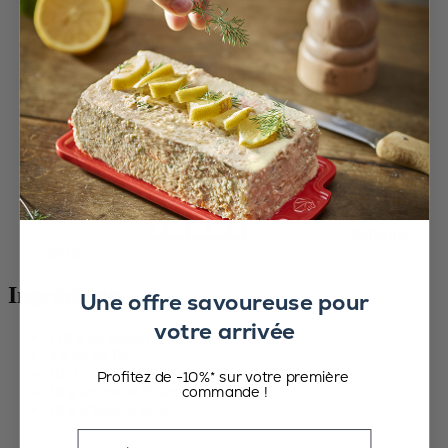
Difficulté
facile
Ingrédients :
Une offre savoureuse pour
votre arrivée
170 g de farine de blé t-45
3 g de sel fin
10 cl d’eau tiède
Profitez de -10%* sur votre première
commande !
10 g de levure fraîche de boulanger
10 g d’huile d’olive
Email