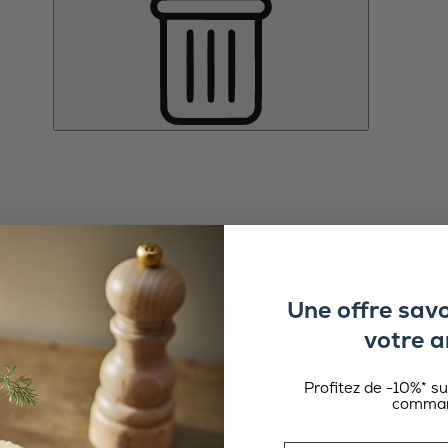
Une offre sav
votre a
Profitez de -10%* s
comman