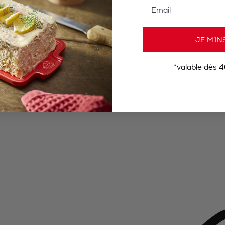
Email
JE M’IN
*valable dès 4