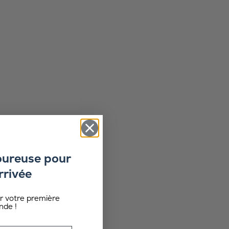
oureuse pour
rrivée
ur votre première
de !