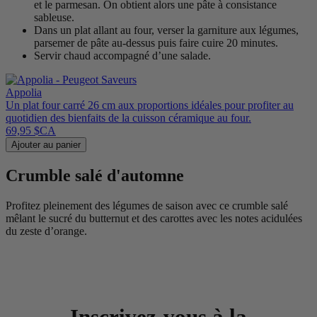
et le parmesan. On obtient alors une pâte à consistance
sableuse.
Dans un plat allant au four, verser la garniture aux légumes,
parsemer de pâte au-dessus puis faire cuire 20 minutes.
Servir chaud accompagné d’une salade.
Appolia
Un plat four carré 26 cm aux proportions idéales pour profiter au
quotidien des bienfaits de la cuisson céramique au four.
69,95 $CA
Ajouter au panier
Crumble salé d'automne
Profitez pleinement des légumes de saison avec ce crumble salé
mêlant le sucré du butternut et des carottes avec les notes acidulées
du zeste d’orange.
Inscrivez-vous à la