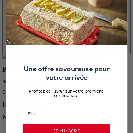
Une offre savoureuse pour
Pour 6 personnes :
votre arrivée
Préparation
15 minutes
Profitez de -10%* sur votre première
Cuisson
40 min
commande !
Ingrédients :
Email
Pour la pâte :
75 g de beurre doux
JE M’INSCRIS
150 g de farine semi-complète