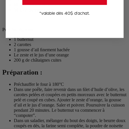
60 g de poudre de noisettes
50 g de parmesan râpé
*valable dès 40$ d’achat.
Pour les légumes :
1 butternut
2 carottes
1 gousse d’ail ﬁnement hachée
Le zeste et le jus d’une orange
200 g de châtaignes cuites
Préparation :
Préchauffer le four à 180°C
Dans une poêle, faire revenir dans un ﬁlet d’huile d’olive, les
carottes pelées et coupées en petits morceaux avec le butternut
pelé et coupé en cubes. Ajouter le zeste d’orange, la gousse
d’ail et le jus d’orange. Saler et poivrer. Poursuivre la cuisson
pendant 20 minutes. Le butternut va commencer à
“compoter”.
Dans un saladier, mélanger du bout des doigts, le beurre doux
coupés en dés, la farine semi complète, la poudre de noisette