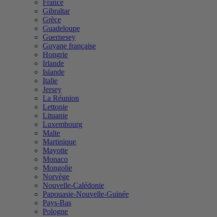
France
Gibraltar
Grèce
Guadeloupe
Guernesey
Guyane française
Hongrie
Irlande
Islande
Italie
Jersey
La Réunion
Lettonie
Lituanie
Luxembourg
Malte
Martinique
Mayotte
Monaco
Mongolie
Norvège
Nouvelle-Calédonie
Papouasie-Nouvelle-Guinée
Pays-Bas
Pologne