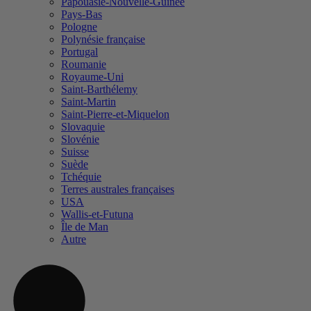
Papouasie-Nouvelle-Guinée
Pays-Bas
Pologne
Polynésie française
Portugal
Roumanie
Royaume-Uni
Saint-Barthélemy
Saint-Martin
Saint-Pierre-et-Miquelon
Slovaquie
Slovénie
Suisse
Suède
Tchéquie
Terres australes françaises
USA
Wallis-et-Futuna
Île de Man
Autre