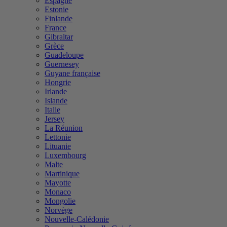
Espagne
Estonie
Finlande
France
Gibraltar
Grèce
Guadeloupe
Guernesey
Guyane française
Hongrie
Irlande
Islande
Italie
Jersey
La Réunion
Lettonie
Lituanie
Luxembourg
Malte
Martinique
Mayotte
Monaco
Mongolie
Norvège
Nouvelle-Calédonie