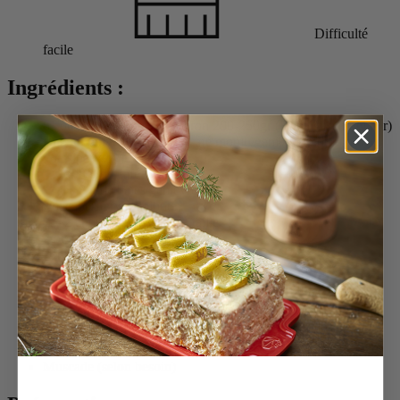
Difficulté
facile
Ingrédients :
6 côtelettes de porc d’environ 200-250gr (Buntes Bentheimer)
Rub au poivre et au café (café moulu/genièvre moulu/poivre
voatsiperifery) :
8 g de café
8 g de baies genièvre
Voatsiperifery à volonté
1 – 2 chou pointu selon la taille
2 oignons moyens
2 tranches de lard persillé
0,2 l de bouillon
900 g de pommes de terre crues épluchées
Beurre (selon besoin)
Lait (selon besoin)
Huile (selon besoin)
Amidon (selon besoin)
Muscade (selon besoin)