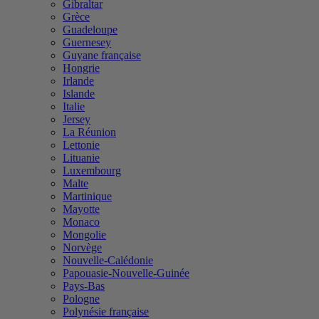
Gibraltar
Grèce
Guadeloupe
Guernesey
Guyane française
Hongrie
Irlande
Islande
Italie
Jersey
La Réunion
Lettonie
Lituanie
Luxembourg
Malte
Martinique
Mayotte
Monaco
Mongolie
Norvège
Nouvelle-Calédonie
Papouasie-Nouvelle-Guinée
Pays-Bas
Pologne
Polynésie française